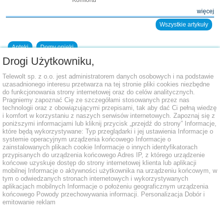
więcej
Wszystkie artykuły
Apteki
Domy opieki
Drogi Użytkowniku,
Dodaj placówkę do bazy
Telewolt sp. z o.o. jest administratorem danych osobowych i na podstawie
uzasadnionego interesu przetwarza na tej stronie pliki cookies niezbędne
do funkcjonowania strony internetowej oraz do celów analitycznych.
Pragniemy zapoznać Cię ze szczegółami stosowanych przez nas
technologii oraz z obowiązującymi przepisami, tak aby dać Ci pełną wiedzę
i komfort w korzystaniu z naszych serwisów internetowych. Zapoznaj się z
poniższymi informacjami lub kliknij przycisk „przejdź do strony” Informacje,
które będą wykorzystywane: Typ przeglądarki i jej ustawienia Informacje o
systemie operacyjnym urządzenia końcowego Informacje o
zainstalowanych plikach cookie Informacje o innych identyfikatorach
przypisanych do urządzenia końcowego Adres IP, z którego urządzenie
końcowe uzyskuje dostęp do strony internetowej klienta lub aplikacji
mobilnej Informacje o aktywności użytkownika na urządzeniu końcowym, w
tym o odwiedzanych stronach internetowych i wykorzystywanych
aplikacjach mobilnych Informacje o położeniu geograficznym urządzenia
końcowego Powody przechowywania informacji. Personalizacja Dobór i
emitowanie reklam
medserwis.pl Telewolt Sp. z o.o. 00-671 W-wa, ul. Koszykowa 70