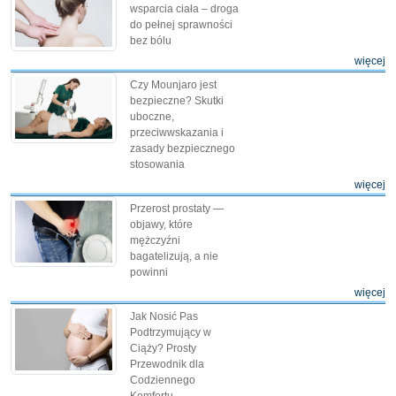
wsparcia ciała – droga
do pełnej sprawności
bez bólu
więcej
Czy Mounjaro jest
bezpieczne? Skutki
uboczne,
przeciwwskazania i
zasady bezpiecznego
stosowania
więcej
Przerost prostaty —
objawy, które
mężczyźni
bagatelizują, a nie
powinni
więcej
Jak Nosić Pas
Podtrzymujący w
Ciąży? Prosty
Przewodnik dla
Codziennego
Komfortu