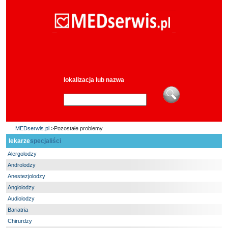
lokalizacja lub nazwa
MEDserwis.pl
>Pozostałe problemy
lekarze
specjaliści
Alergolodzy
Androlodzy
Anestezjolodzy
Angiolodzy
Audiolodzy
Bariatria
Chirurdzy