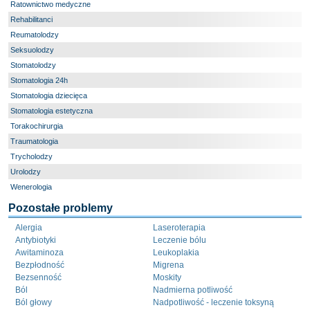
Ratownictwo medyczne
Rehabilitanci
Reumatolodzy
Seksuolodzy
Stomatolodzy
Stomatologia 24h
Stomatologia dziecięca
Stomatologia estetyczna
Torakochirurgia
Traumatologia
Trycholodzy
Urolodzy
Wenerologia
Pozostałe problemy
Alergia
Laseroterapia
Antybiotyki
Leczenie bólu
Awitaminoza
Leukoplakia
Bezpłodność
Migrena
Bezsenność
Moskity
Ból
Nadmierna potliwość
Ból głowy
Nadpotliwość - leczenie toksyną