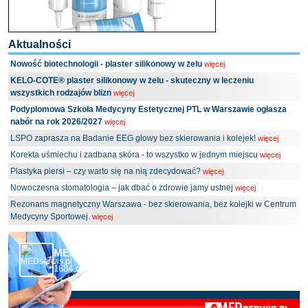
Aktualności
Nowość biotechnologii - plaster silikonowy w żelu
więcej
KELO-COTE® plaster silikonowy w żelu - skuteczny w leczeniu
wszystkich rodzajów blizn
więcej
Podyplomowa Szkoła Medycyny Estetycznej PTL w Warszawie ogłasza
nabór na rok 2026/2027
więcej
LSPO zaprasza na Badanie EEG głowy bez skierowania i kolejek!
więcej
Korekta uśmiechu i zadbana skóra - to wszystko w jednym miejscu
więcej
Plastyka piersi – czy warto się na nią zdecydować?
więcej
Nowoczesna stomatologia – jak dbać o zdrowie jamy ustnej
więcej
Rezonans magnetyczny Warszawa - bez skierowania, bez kolejki w Centrum
Medycyny Sportowej.
więcej
MEDserwis.pl - Ogólnopolski Portal Medyczny
1684 obserwujących