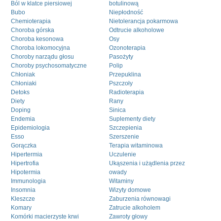
Ból w klatce piersiowej
botulinową
Bubo
Niepłodność
Chemioterapia
Nietolerancja pokarmowa
Choroba górska
Odtrucie alkoholowe
Choroba kesonowa
Osy
Choroba lokomocyjna
Ozonoterapia
Choroby narządu głosu
Pasożyty
Choroby psychosomatyczne
Polip
Chłoniak
Przepuklina
Chłoniaki
Pszczoły
Detoks
Radioterapia
Diety
Rany
Doping
Sinica
Endemia
Suplementy diety
Epidemiologia
Szczepienia
Esso
Szerszenie
Gorączka
Terapia witaminowa
Hipertermia
Uczulenie
Hipertrofia
Ukąszenia i użądlenia przez
Hipotermia
owady
Immunologia
Witaminy
Insomnia
Wizyty domowe
Kleszcze
Zaburzenia równowagi
Komary
Zatrucie alkoholem
Komórki macierzyste krwi
Zawroty głowy