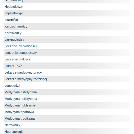
Hematolodzy
Hepatolodzy
Implantologia
Interniści
Kardiochirurdzy
Kardiolodzy
Laryngolodzy
Leczenie niepłodności
Leczenie osteoporozy
Leczenie otyłości
Lekarz POZ
Lekarze medycyny pracy
Lekarze medycyny rodzinnej
Logopedzi
Medycyna estetyczna
Medycyna holistyczna
Medycyna nuklearna
Medycyna sportowa
Medycyna tropikalna
Nefrolodzy
Neonatologia